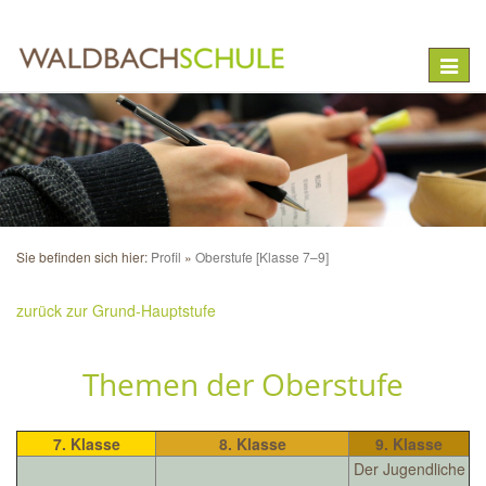
Toggle
naviga
Sie befinden sich hier:
Profil
Oberstufe [Klasse 7–9]
zurück zur Grund-Hauptstufe
Themen der Oberstufe
7. Klasse
8. Klasse
9. Klasse
Der Jugendliche