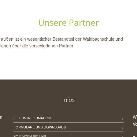
Unsere Partner
außen ist ein wesentlicher Bestandteil der Waldbachschule und
ationen über die verschiedenen Partner.
Infos
um
W
ELTERN INFORMATION
Vo
FORMULARE UND DOWNLOADS
SO FINDEN SIE UNS