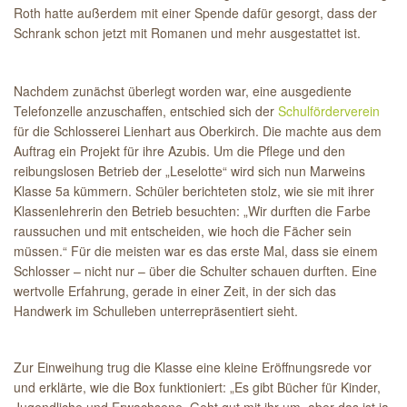
Roth hatte außerdem mit einer Spende dafür gesorgt, dass der
Schrank schon jetzt mit Romanen und mehr ausgestattet ist.
Nachdem zunächst überlegt worden war, eine ausgediente
Telefonzelle anzuschaffen, entschied sich der
Schulförderverein
für die Schlosserei Lienhart aus Oberkirch. Die machte aus dem
Auftrag ein Projekt für ihre Azubis. Um die Pflege und den
reibungslosen Betrieb der „Leselotte“ wird sich nun Marweins
Klasse 5a kümmern. Schüler berichteten stolz, wie sie mit ihrer
Klassenlehrerin den Betrieb besuchten: „Wir durften die Farbe
raussuchen und mit entscheiden, wie hoch die Fächer sein
müssen.“ Für die meisten war es das erste Mal, dass sie einem
Schlosser – nicht nur – über die Schulter schauen durften. Eine
wertvolle Erfahrung, gerade in einer Zeit, in der sich das
Handwerk im Schulleben unterrepräsentiert sieht.
Zur Einweihung trug die Klasse eine kleine Eröffnungsrede vor
und erklärte, wie die Box funktioniert: „Es gibt Bücher für Kinder,
Jugendliche und Erwachsene. Geht gut mit ihr um, aber das ist ja