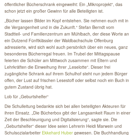
öffentlicher Bücherschrank eingeweiht: Ein „Mikroprojekt“, das
schon jetzt ein großer Gewinn für alle Beteiligten ist.
„Bücher lassen Bilder im Kopf entstehen. Sie nehmen euch mit in
die Vergangenheit und in die Zukunft.“ Stefan Berndt vom
Stadtteil- und Familienzentrum am Mühlbach, der diese Worte an
ein Dutzend Fünftklässler der Waldbachschule Offenburg
adressierte, wird sich wohl auch persönlich über ein neues, ganz
besonderes Bücherregal freuen. Im Trubel der Mittagspause
feierten die Schüler am Mittwoch zusammen mit Eltern und
Lehrkräften die Einweihung ihrer „Leselotte“. Dieser frei
zugängliche Schrank auf ihrem Schulhof steht nun jedem Bürger
offen, der Lust auf frischen Lesestoff oder selbst noch ein Buch in
gutem Zustand übrig hat.
Lob für „Geburtshelfer“
Die Schulleitung bedankte sich bei allen beteiligten Akteuren für
ihren Einsatz. „Die Bücherbox gibt der Langsamkeit Raum in einer
Zeit der Beschleunigung und Digitalisierung“, sagte sie. Die
„Geburtshelfer“ dieser Idee seien Lehrerin Heidi Marwein und
Schulsozialarbeiter
Ekkehard Huber
gewesen. Die Buchhandlung