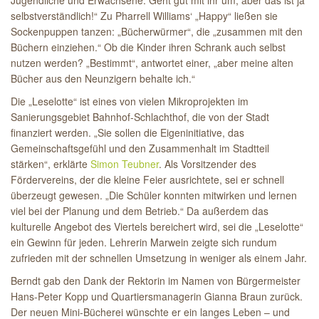
selbstverständlich!“ Zu Pharrell Williams‘ „Happy“ ließen sie
Sockenpuppen tanzen: „Bücherwürmer“, die „zusammen mit den
Büchern einziehen.“ Ob die Kinder ihren Schrank auch selbst
nutzen werden? „Bestimmt“, antwortet einer, „aber meine alten
Bücher aus den Neunzigern behalte ich.“
Die „Leselotte“ ist eines von vielen Mikroprojekten im
Sanierungsgebiet Bahnhof-Schlachthof, die von der Stadt
finanziert werden. „Sie sollen die Eigeninitiative, das
Gemeinschaftsgefühl und den Zusammenhalt im Stadtteil
stärken“, erklärte
Simon Teubner
. Als Vorsitzender des
Fördervereins, der die kleine Feier ausrichtete, sei er schnell
überzeugt gewesen. „Die Schüler konnten mitwirken und lernen
viel bei der Planung und dem Betrieb.“ Da außerdem das
kulturelle Angebot des Viertels bereichert wird, sei die „Leselotte“
ein Gewinn für jeden. Lehrerin Marwein zeigte sich rundum
zufrieden mit der schnellen Umsetzung in weniger als einem Jahr.
Berndt gab den Dank der Rektorin im Namen von Bürgermeister
Hans-Peter Kopp und Quartiersmanagerin Gianna Braun zurück.
Der neuen Mini-Bücherei wünschte er ein langes Leben – und