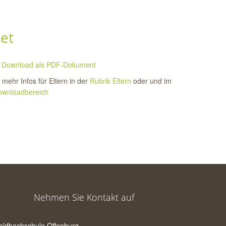
et
Download als PDF-Dokument
mehr Infos für Eltern in der
Rubrik Eltern
oder und im
ownloadbereich
Nehmen Sie Kontakt auf
aldbachschule Offenburg