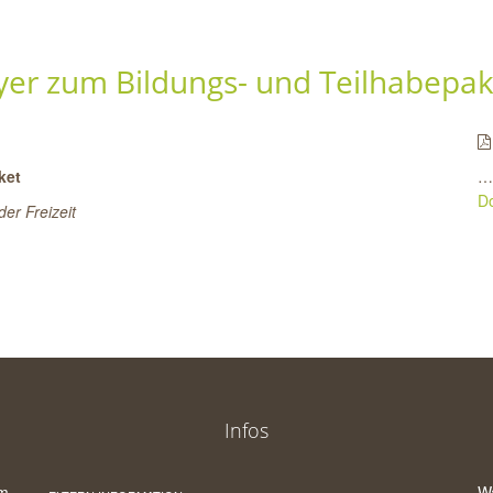
lyer zum Bildungs- und Teilhabepak
ket
… 
D
er Freizeit
Infos
um
W